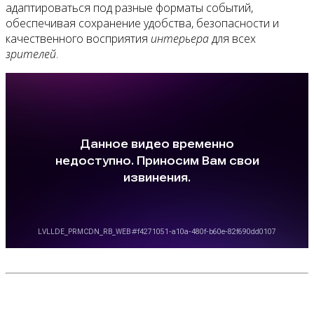
адаптироваться под разные форматы событий,
обеспечивая сохранение удобства, безопасности и
качественного восприятия
интерьера
для всех
зрителей
.