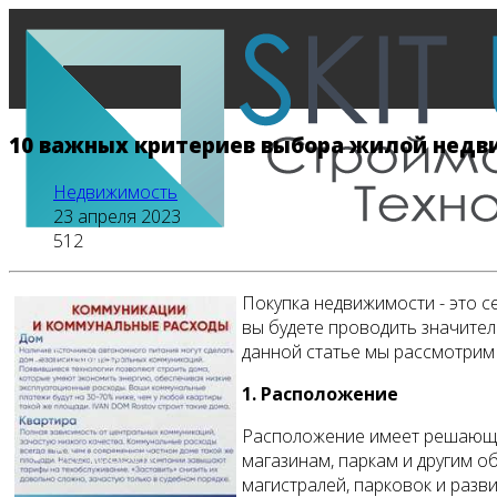
10 важных критериев выбора жилой нед
Недвижимость
23 апреля 2023
512
Покупка недвижимости - это с
вы будете проводить значител
данной статье мы рассмотрим 
Главная
1. Расположение
Расположение имеет решающее
Все новости
магазинам, паркам и другим о
магистралей, парковок и разв