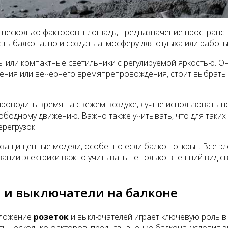
несколько факторов: площадь, предназначение пространст
ь балкона, но и создать атмосферу для отдыха или работы
или компактные светильники с регулируемой яркостью. Он
чтения или вечернего времяпрепровождения, стоит выбрать
 проводить время на свежем воздухе, лучше использовать 
ободному движению. Важно также учитывать, что для таки
регрузок.
озащищенные модели, особенно если балкон открыт. Все эл
зации электрики важно учитывать не только внешний вид св
и и выключатели на балконе
оложение
розеток
и выключателей играет ключевую роль в
 несколько факторов: предназначение балкона, условия э