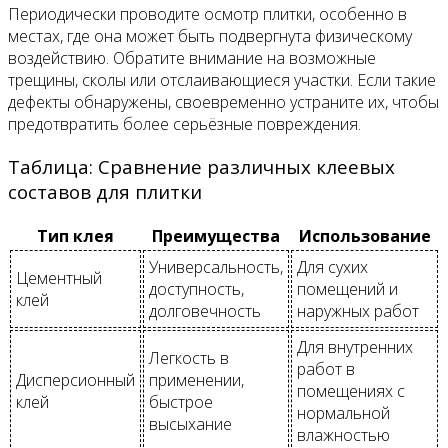
Периодически проводите осмотр плитки, особенно в
местах, где она может быть подвергнута физическому
воздействию. Обратите внимание на возможные
трещины, сколы или отслаивающиеся участки. Если такие
дефекты обнаружены, своевременно устраните их, чтобы
предотвратить более серьёзные повреждения.
Таблица: Сравнение различных клеевых
составов для плитки
Тип клея
Преимущества
Использование
Универсальность,
Для сухих
Цементный
доступность,
помещений и
клей
долговечность
наружных работ
Для внутренних
Легкость в
работ в
Дисперсионный
применении,
помещениях с
клей
быстрое
нормальной
высыхание
влажностью