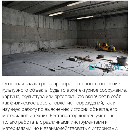
Видео
Основная задача реставратора – это восстановление
культурного объекта, будь то архитектурное сооружение,
картина, скульптура или артефакт. Это включает в себя
как физическое восстановление повреждений, так и
научную работу по выяснению истории объекта, его
материалов и техник. Реставратор должен уметь не
только работать с различными инструментами и
материалами, но и взаимодействовать с историками,