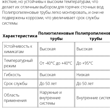
жёсткие, но устойчивы к высоким температурам, что
делает их отличным выбором для горячих сточных вод.
Полипропиленовые трубы легко монтировать, и они не
подвержены коррозии, что увеличивает срок службы
системы.
Полиэтиленовые
Полипропилено
Характеристика
трубы
трубы
Устойчивость к
Высокая
Высокая
химикатам
Температурный
От -40°C до +40°C
До +95°C
режим
Гибкость
Высокая
Низкая
Срок службы
До 50 лет
До 50 лет
Наружные и
Область
внутренние
Внутренние сист
применения
системы