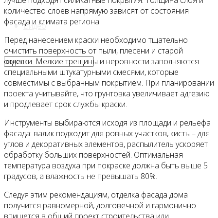
лучше подходят силикатные покрытия. Толщина слоя и
количество слоев напрямую зависят от состояния
фасада и климата региона.
Видео
Перед нанесением краски необходимо тщательно
очистить поверхность от пыли, плесени и старой
отделки. Мелкие трещины и неровности заполняются
специальными штукатурными смесями, которые
совместимы с выбранным покрытием. При планировании
проекта учитывайте, что грунтовка увеличивает адгезию
и продлевает срок службы краски.
Инструменты выбираются исходя из площади и рельефа
фасада: валик подходит для ровных участков, кисть – для
углов и декоративных элементов, распылитель ускоряет
обработку больших поверхностей. Оптимальная
температура воздуха при покраске должна быть выше 5
градусов, а влажность не превышать 80%.
Следуя этим рекомендациям, отделка фасада дома
получится равномерной, долговечной и гармонично
впишется в общий проект строительства или