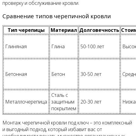
проверку и обслуживание кровли.
Сравнение типов черепичной кровли
Тип черепицы
Материал
Долговечность
Стои
Глиняная
Глина
50-100 лет
Высо
Бетонная
Бетон
30-50 лет
Средн
Сталь с
Металлочерепица
защитным
20-30 лет
Низка
покрытием
Монтаж черепичной кровли под ключ – это комплексный
и выгодный подход, который избавит вас от