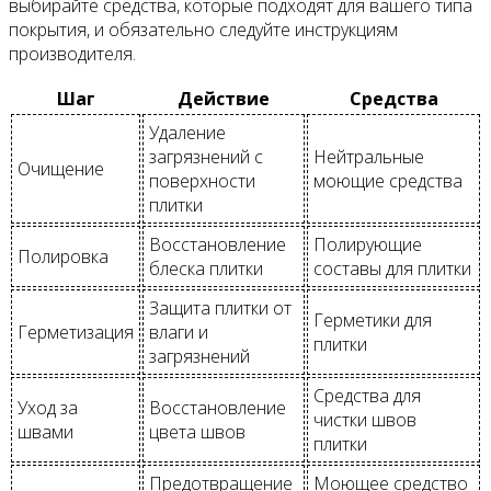
выбирайте средства, которые подходят для вашего типа
покрытия, и обязательно следуйте инструкциям
производителя.
Шаг
Действие
Средства
Удаление
загрязнений с
Нейтральные
Очищение
поверхности
моющие средства
плитки
Восстановление
Полирующие
Полировка
блеска плитки
составы для плитки
Защита плитки от
Герметики для
Герметизация
влаги и
плитки
загрязнений
Средства для
Уход за
Восстановление
чистки швов
швами
цвета швов
плитки
Предотвращение
Моющее средство