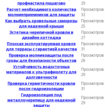
профнастила пошагово
29
Расчет необходимого количества
Просмотров:
молниеприемников для защиты
32
Как выбрать кровельные саморезы
Просмотров:
для надежной крыши
25
Эстетика черепичной кровли в
Просмотров:
дизайне коттеджа
27
Плоская эксплуатируемая кровля
Просмотров:
для террасы с гарантией качества
31
Проверка молниезащиты после
Просмотров:
грозы для безопасности объектов
26
Устойчивость водосточных
Просмотров:
материалов к ультрафиолету для
29
долговечности
Проверка герметичности кровли
Просмотров:
после гидроизоляции
31
Гидроизоляция под
Просмотров:
металлочерепицу для надежной
29
защиты