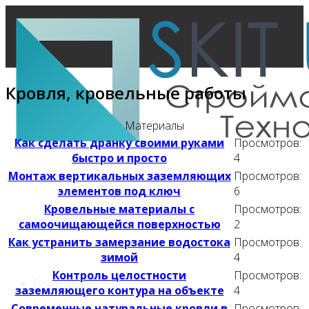
Кровля, кровельные работы
Материалы
Как сделать дранку своими руками
Просмотров:
быстро и просто
4
Монтаж вертикальных заземляющих
Просмотров:
элементов под ключ
6
Кровельные материалы с
Просмотров:
Главная
самоочищающейся поверхностью
2
Как устранить замерзание водостока
Просмотров:
зимой
4
Контроль целостности
Просмотров:
Все новости
заземляющего контура на объекте
4
Современные натуральные кровли в
Просмотров: