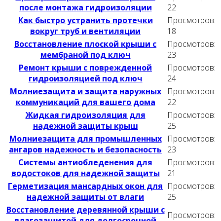
после монтажа гидроизоляции
22
Как быстро устранить протечки
Просмотров:
вокруг труб и вентиляции
18
Восстановление плоской крыши с
Просмотров:
мембраной под ключ
23
Ремонт крыши с поврежденной
Просмотров:
гидроизоляцией под ключ
24
Молниезащита и защита наружных
Просмотров:
коммуникаций для вашего дома
22
Жидкая гидроизоляция для
Просмотров:
надежной защиты крыш
25
Молниезащита для промышленных
Просмотров:
ангаров надежность и безопасность
23
Системы антиобледенения для
Просмотров:
водостоков для надежной защиты
21
Герметизация мансардных окон для
Просмотров:
надежной защиты от влаги
25
Восстановление деревянной крыши с
Просмотров:
влагозащитой для долгосрочной