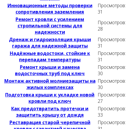
Инновационные методы проверки
Просмотров:
сопротивления заземления
31
Ремонт кровли с усилением
Просмотров:
стропильной системы для
28
надежности
Дренаж и гидроизоляция крыши
Просмотров:
гаража для надежной защиты
31
Надёжные водостоки, стойкие к
Просмотров:
перепадам температуры
31
Ремонт крыши и замена
Просмотров:
водосточных труб под ключ
30
Монтаж активной молниезащиты на
Просмотров:
жилых комплексах
30
Подготовка крыши к укладке новой
Просмотров:
кровли под ключ
27
Как предотвратить протечки и
Просмотров:
защитить крышу от дождя
33
Реставрация старой черепичной
Просмотров:
кровли с гарантией качества
31