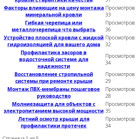
Факторы влияющие на цену монтажа
Просмотров:
минеральной кровли
33
Гибкая черепица или
Просмотров:
металлочерепица что выбрать
36
Устройство плоской кровли с жидкой
Просмотров:
гидроизоляцией для вашего дома
32
Профилактика засоров в
Просмотров:
водосточной системе для
34
надежности
Восстановление стропильной
Просмотров:
системы при ремонте крыши
29
Монтаж ПВХ-мембраны пошаговое
Просмотров:
руководство
28
Молниезащита для объектов с
Просмотров:
электропитанием высокой мощности
35
Летний осмотр крыши для
Просмотров:
профилактики протечек
34
Страница 1 из 5